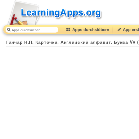
Apps durchstöbern
App erst
Ганчар Н.П. Карточки. Английский алфавит. Буква Vv (