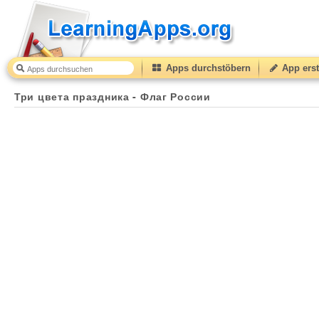
Apps durchstöbern
App erst
Три цвета праздника - Флаг России