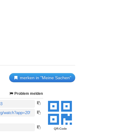
merken in "Meine Sachen"
Problem melden
QR-Code