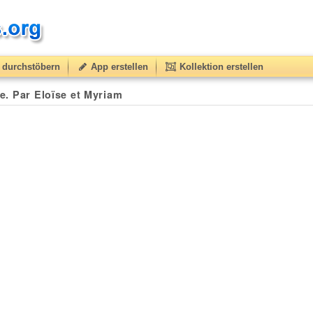
durchstöbern
App erstellen
Kollektion erstellen
le. Par Eloïse et Myriam