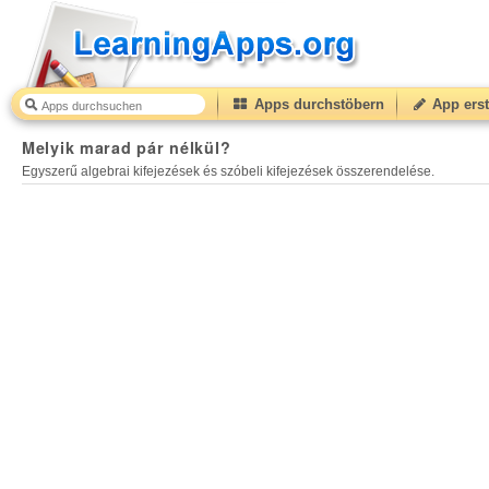
Apps durchstöbern
App erst
Melyik marad pár nélkül?
30
(from
10
to
50
) based on
Melyik marad pár nélkül?
Egyszerű algebrai kifejezések és szóbeli kifejezések összerendelése.