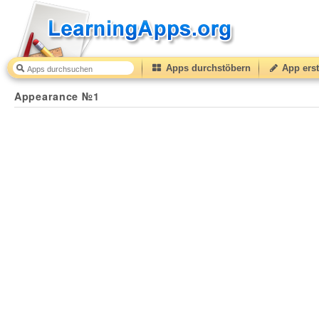
Apps durchstöbern
App erst
Appearance №1