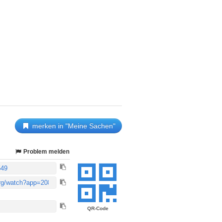
merken in "Meine Sachen"
Problem melden
QR-Code