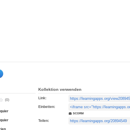
Kollektion verwenden
Link:
(0)
Einbetten:
quier
SCORM
quier
Teilen:
rien