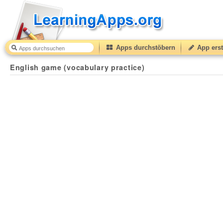
Apps durchstöbern
App erst
English game (vocabulary practice)