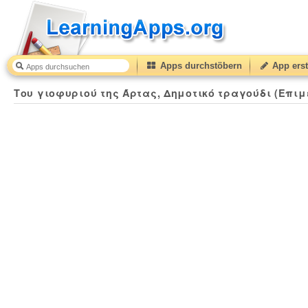
Apps durchstöbern
App erst
Του γιοφυριού της Άρτας, Δημοτικό τραγούδι (Επιμ