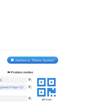
merken in "Meine Sachen"
Problem melden
QR-Code