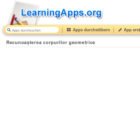
Apps durchstöbern
App erst
Recunoașterea corpurilor geometrice