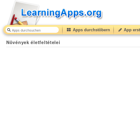
Apps durchstöbern
App erst
Növények életfeltételei