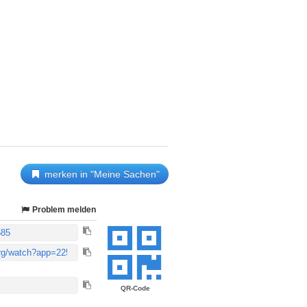
merken in "Meine Sachen"
Problem melden
QR-Code