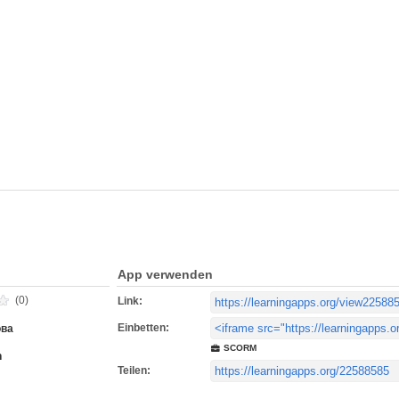
App verwenden
(0)
Link:
Einbetten:
ова
SCORM
h
Teilen: