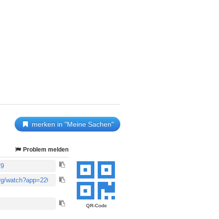
merken in "Meine Sachen"
Problem melden
QR-Code