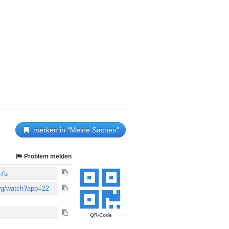
merken in "Meine Sachen"
Problem melden
QR-Code