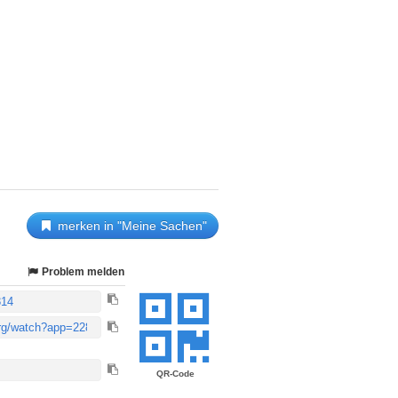
merken in "Meine Sachen"
Problem melden
QR-Code