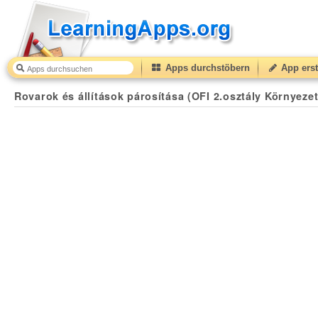
Apps durchstöbern
App erst
Rovarok és állítások párosítása (OFI 2.osztály Környezetismeret tankönyv 61.o. 7.f 
Rovarok és állítások párosítása (OFI 2.osztály Környezet