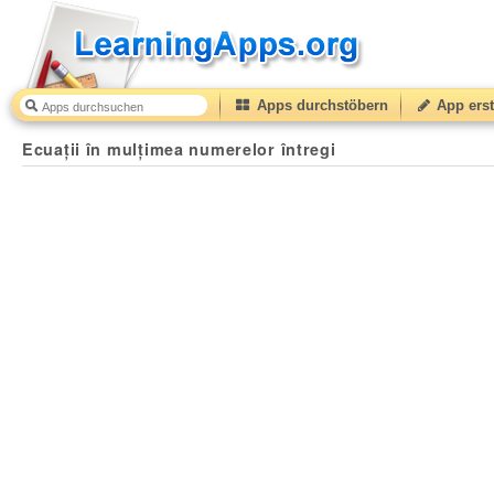
Apps durchstöbern
App erst
Ecuații în mulțimea numerelor întregi