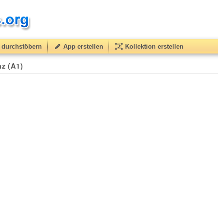
durchstöbern
App erstellen
Kollektion erstellen
nz (A1)