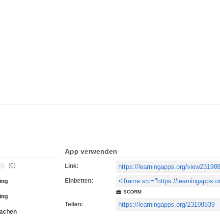
App verwenden
(0)
Link:
Einbetten:
ing
SCORM
ing
Teilen:
rachen