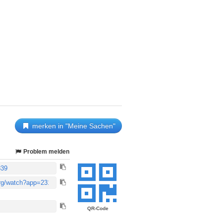
merken in "Meine Sachen"
Problem melden
QR-Code