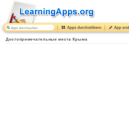
Apps durchstöbern
App erst
Достопримечательные места Крыма