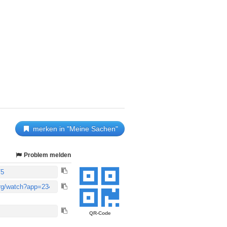
merken in "Meine Sachen"
Problem melden
QR-Code