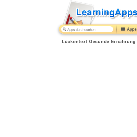
Apps 
Lückentext Gesunde Ernährung
40
(from
10
to
50
) ba
Lückentext Gesunde Ernährung