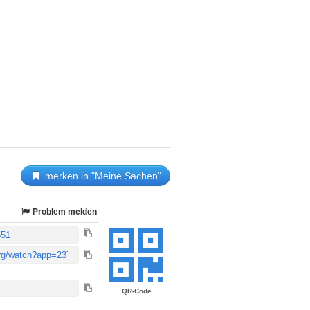
merken in "Meine Sachen"
Problem melden
QR-Code