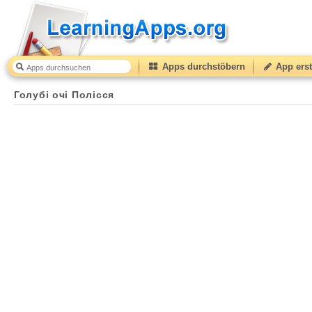
Apps durchstöbern
App erst
Голубі очі Полісся