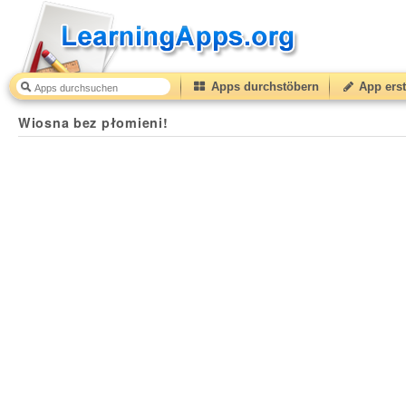
Apps durchstöbern
App erst
Wiosna bez płomieni!