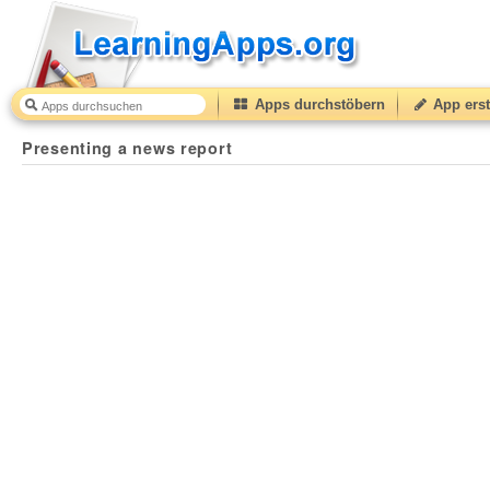
Apps durchstöbern
App erst
Presenting a news report