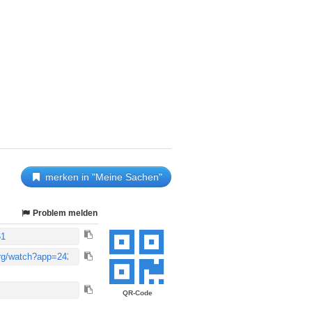
merken in "Meine Sachen"
Problem melden
QR-Code