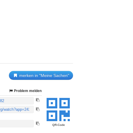
merken in "Meine Sachen"
Problem melden
QR-Code