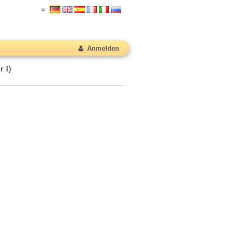
Anmelden
 I)