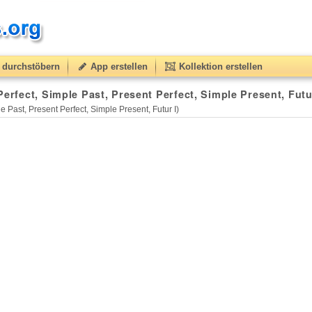
durchstöbern
App erstellen
Kollektion erstellen
t, Futur I)
33
(from
10
to
50
) based on
8
ratings.
erfect, Simple Past, Present Perfect, Simple Present, Futur
e Past, Present Perfect, Simple Present, Futur I)