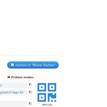
merken in "Meine Sachen"
Problem melden
QR-Code