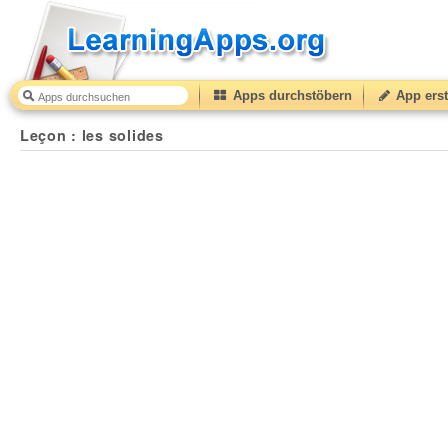
Apps durchstöbern
App erst
Leçon : les solides
25
(from
10
to
50
) based on
2
ratin
Leçon : les solides