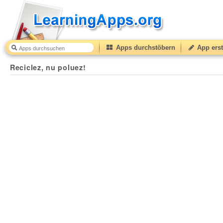
Apps durchstöbern
App erst
Reciclez, nu poluez!