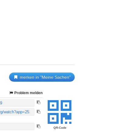
merken in "Meine Sachen"
Problem melden
QR-Code