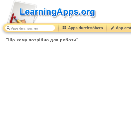
Apps durchstöbern
App erst
"Що кому потрібно для роботи"