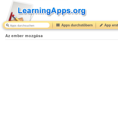
Apps durchstöbern
App erst
Az ember mozgása
43
(from
10
to
50
) based on
6
ratin
Az ember mozgása