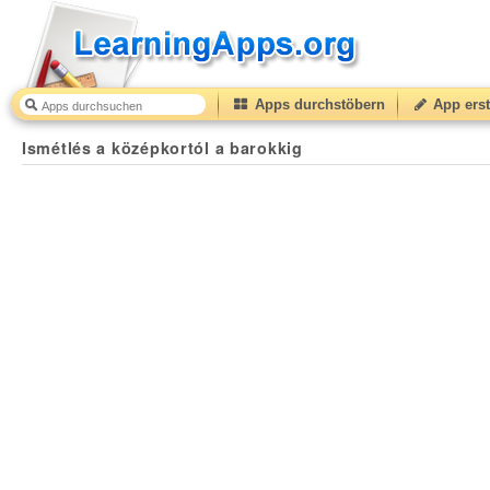
Apps durchstöbern
App erst
Ismétlés a középkortól a barokkig