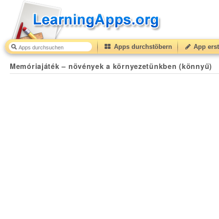
Apps durchstöbern
App erst
Memóriajáték – növények a környezetünkben (könnyű)