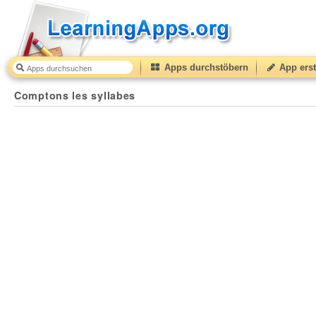
Apps durchstöbern
App erst
Comptons les syllabes
39
(from
10
to
50
) based on
8
r
Comptons les syllabes