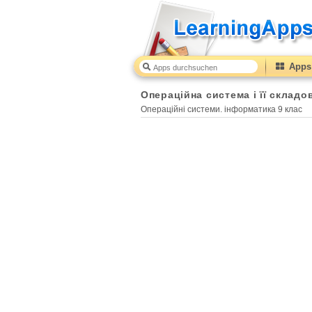
Apps 
Операційна система і її складо
Операційні системи. інформатика 9 клас