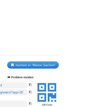
merken in "Meine Sachen"
Problem melden
QR-Code