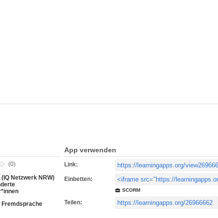
App verwenden
(0)
Link:
(IQ Netzwerk NRW)
Einbetten:
nderte
SCORM
*innen
Teilen:
s Fremdsprache