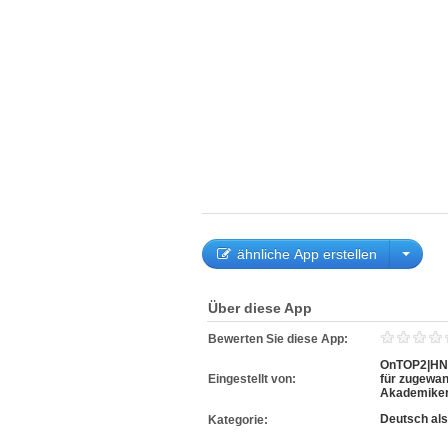
ähnliche App erstellen
Über diese App
Bewerten Sie diese App:
OnTOP2|HN 
Eingestellt von:
für zugewa
Akademiker
Deutsch al
Kategorie: