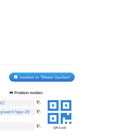
merken in "Meine Sachen"
Problem melden
QR-Code