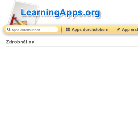
Apps durchstöbern
App erst
Zdrobněliny