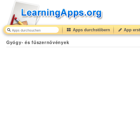
Apps durchstöbern
App erst
Gyógy- és fűszernövények