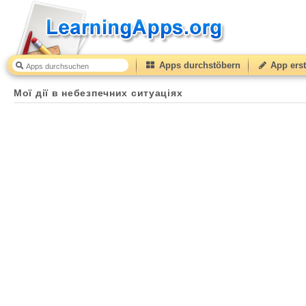
Apps durchstöbern
App erst
Мої дії в небезпечних ситуаціях