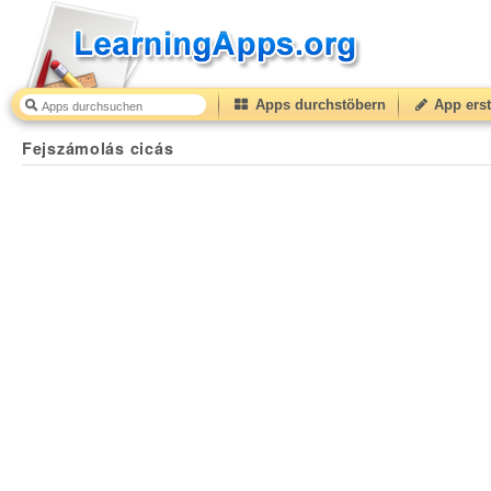
Apps durchstöbern
App erst
Fejszámolás cicás
47
(from
10
to
50
) based on
9
ratin
Fejszámolás cicás