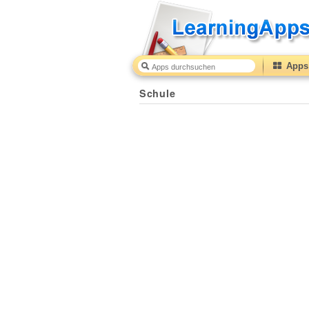
Apps 
Schule
10
(from
10
to
50
) based on
2
ratings.
Schule