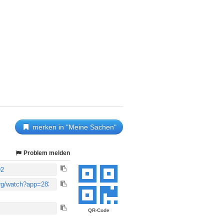
merken in "Meine Sachen"
Problem melden
QR-Code