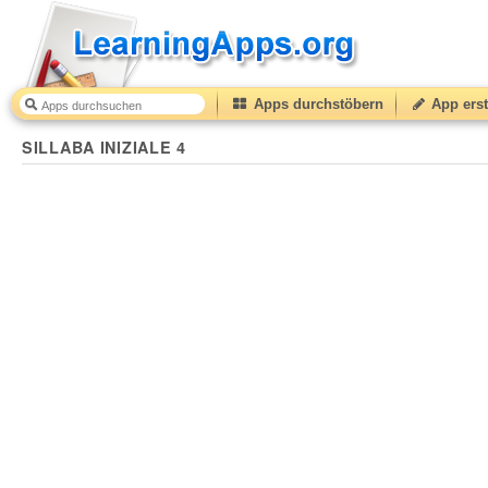
Apps durchstöbern
App erst
SILLABA INIZIALE 4
22
(from
10
to
50
) based on
5
rati
SILLABA INIZIALE 4