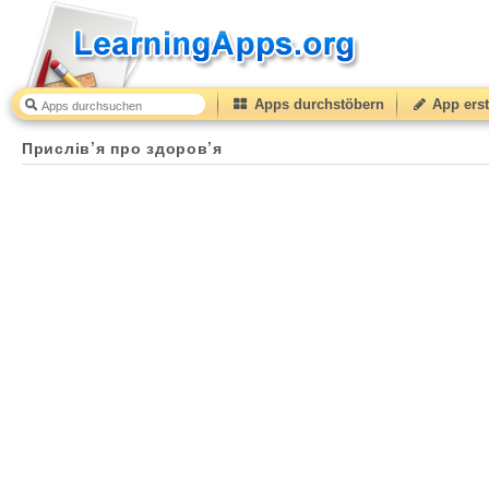
Apps durchstöbern
App erst
Прислів’я про здоров’я