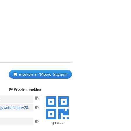
merken in "Meine Sachen"
Problem melden
QR-Code