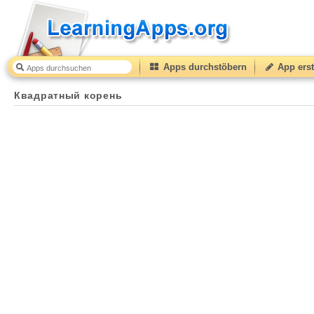
Apps durchstöbern
App erst
Квадратный корень
38
(from
10
to
50
) based on
4
rat
Квадратный корень