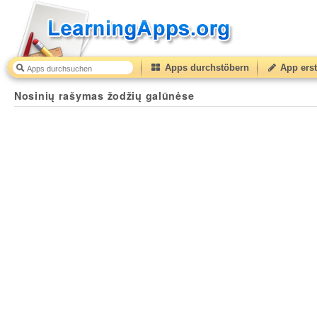
Apps durchstöbern
App erst
Nosinių rašymas žodžių galūnėse