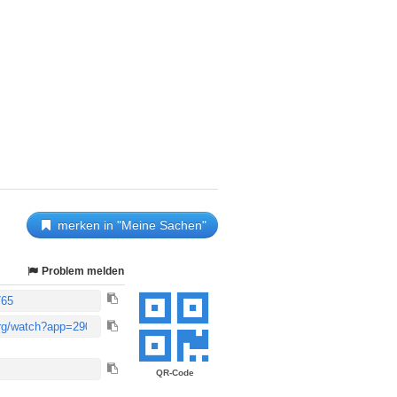
merken in "Meine Sachen"
Problem melden
QR-Code