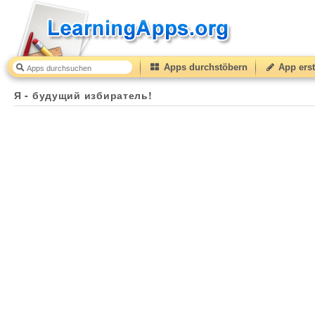
Apps durchstöbern
App erst
Я - будущий избиратель!