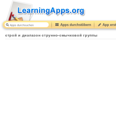
Apps durchstöbern
App erst
строй и диапазон струнно-смычковой группы